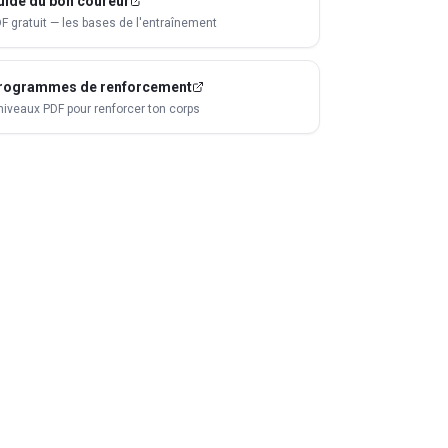
uide du bon coureur
F gratuit — les bases de l'entraînement
rogrammes de renforcement
niveaux PDF pour renforcer ton corps