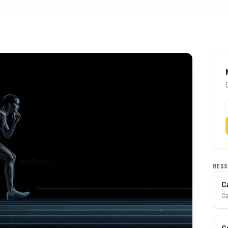
RESS
C
Ca