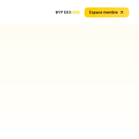
BYP EXO
Espace membre
BETA