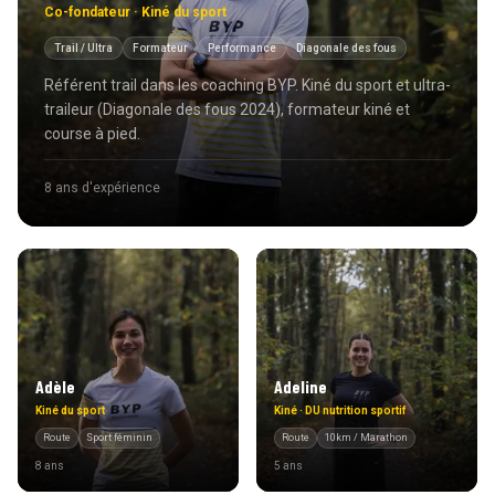
Co-fondateur · Kiné du sport
Trail / Ultra
Formateur
Performance
Diagonale des fous
Référent trail dans les coaching BYP. Kiné du sport et ultra-
traileur (Diagonale des fous 2024), formateur kiné et
course à pied.
8 ans
d'expérience
Adèle
Adeline
Kiné du sport
Kiné · DU nutrition sportif
Route
Sport féminin
Route
10km / Marathon
8 ans
5 ans