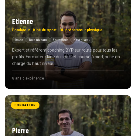
Etienne
Fondateur · Kiné du sport · DU préparateur physique
Route
Tous niveaux
Formateur
Haut niveau
Expert et référent coaching BYP sur route pour tous les
profils. Formateur kiné du sport et course à pied, prise en
charge du haut niveau.
8 ans
d'expérience
FONDATEUR
Pierre