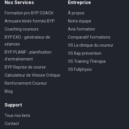
Nos Services
Entreprise
Formation pro BYP COACH
À propos
Annuaire kinés formés BYP
Notre équipe
Coaching coureurs
Avis formation
BYP EXO - générateur de
Comparatif formations
séances
VS La clinique du coureur
BYP PLANIF - planification
VS Kap prévention
d'entraînement
VS Training Thérapie
BYP Reprise de course
VS Fullphysio
Calculateur de Vitesse Critique
Renforcement Coureur
Blog
Support
Tous nos liens
Contact