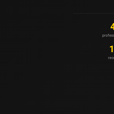
profes
re