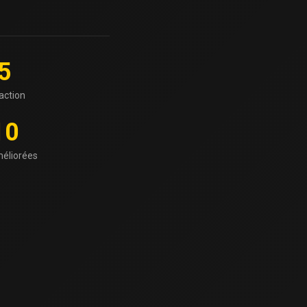
5
action
10
éliorées