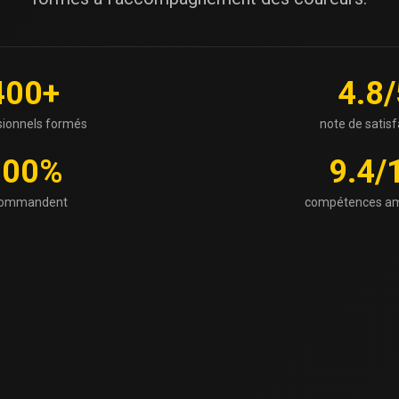
400+
4.8/
sionnels formés
note de satisf
100%
9.4/
commandent
compétences am