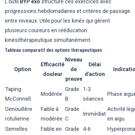
L'outil
BYP exo
structure ces exercices avec
progressions hebdomadaires et critères de passage
entre niveaux. Utile pour les kinés qui gèrent
plusieurs coureurs en rééducation
kinésithérapeutique simultanément.
Tableau comparatif des options thérapeutiques
Niveau
Efficacité
Délai
Option
de
Indicati
douleur
d'action
preuve
Taping
Grade
1-3
Modérée
Phase aigu
McConnell
B
séances
Genouillère
Faible à
Grade
Activité lég
Immédiat
rotulienne
modérée
C
en aigu
Semelles
Faible en
Grade
4-6
Hyperprona