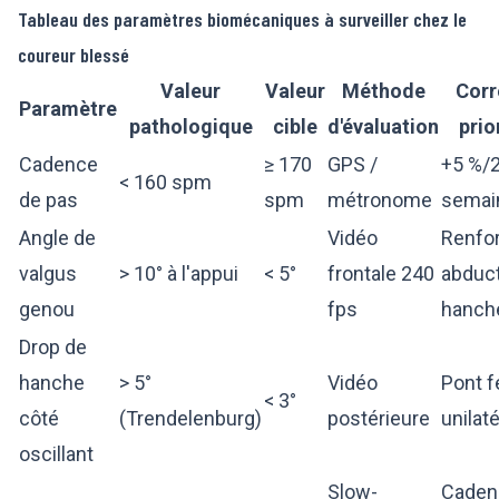
Tableau des paramètres biomécaniques à surveiller chez le
coureur blessé
Valeur
Valeur
Méthode
Corr
Paramètre
pathologique
cible
d'évaluation
prio
Cadence
≥ 170
GPS /
+5 %/
< 160 spm
de pas
spm
métronome
semai
Angle de
Vidéo
Renfo
valgus
> 10° à l'appui
< 5°
frontale 240
abduc
genou
fps
hanch
Drop de
hanche
> 5°
Vidéo
Pont f
< 3°
côté
(Trendelenburg)
postérieure
unilaté
oscillant
Slow-
Caden