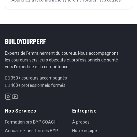
Apprenez à reconnaître le syndrome rotulien, ses causes
biomécaniques et les étapes clés de la rééducation.
BUILDYOURPERF
Experts de l'entrainement du coureur. Nous accompagnons
les coureurs vers leurs objectifs et professionnels de santé
vers l'expertise et la compétence.
🏃‍♂️ 350+ coureurs accompagnés
👨‍⚕️ 400+ professionnels formés
Nos Services
Entreprise
Formation pro BYP COACH
À propos
Annuaire kinés formés BYP
Notre équipe